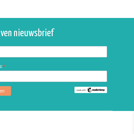
ijven nieuwsbrief
*
s: