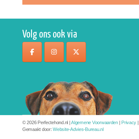
Volg ons ook via
©
2026 Perfectehond.nl
|
Algemene Voorwaarden
|
Privacy
Gemaakt door:
Website-Advies-Bureau.nl