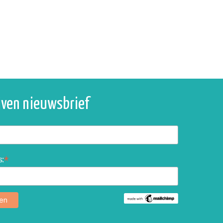
ijven nieuwsbrief
*
s: