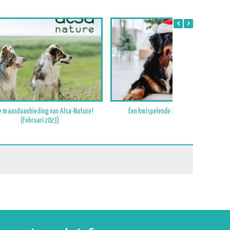
e maandaanbieding van Alsa-Nature!
Een kwispelende kerst met je hond
(Februari 2023)