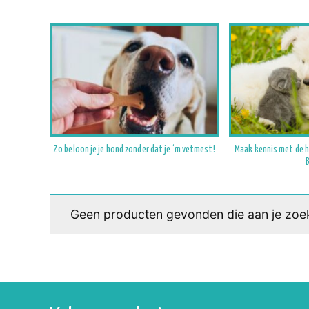
Zo beloon je je hond zonder dat je ‘m vetmest!
Maak kennis met de 
Geen producten gevonden die aan je zoek