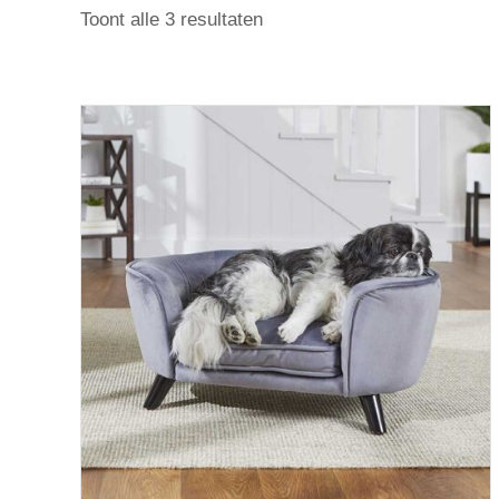
Gesorteerd
Toont alle 3 resultaten
op
prijs:
laag
naar
hoog