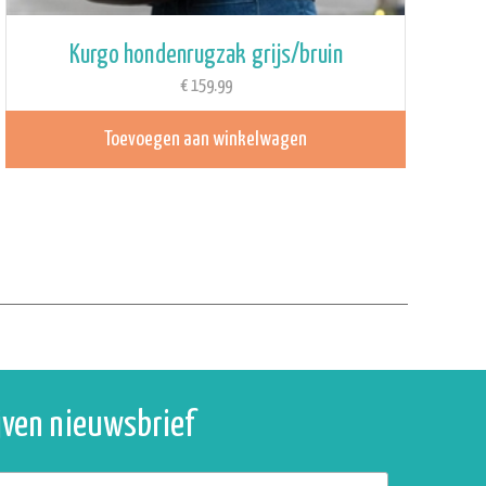
Kurgo hondenrugzak grijs/bruin
€
159.99
Toevoegen aan winkelwagen
ijven nieuwsbrief