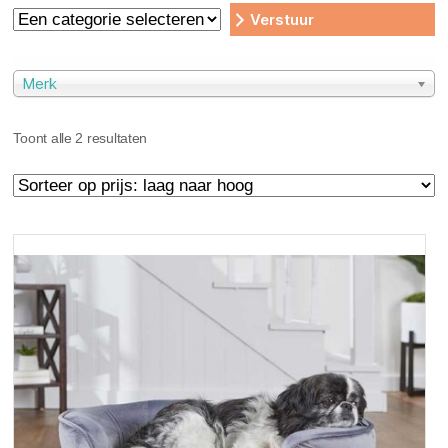
Een
categorie
selecteren
Merk
Gesorteerd
Toont alle 2 resultaten
op
prijs:
laag
naar
hoog