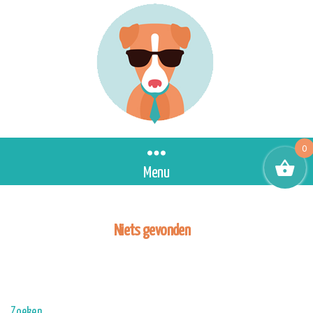
0
Menu
Niets gevonden
Zoeken