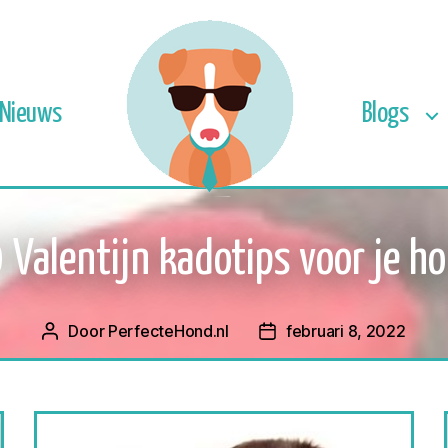
Nieuws
Blogs
 Valentijn kadotips voor je h
Door
PerfecteHond.nl
februari 8, 2022
Berichtauteur
Berichtdatum