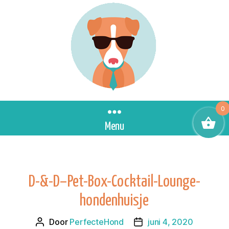
0
Menu
D-&-D–Pet-Box-Cocktail-Lounge-
hondenhuisje
Door
PerfecteHond
juni 4, 2020
Berichtauteur
Berichtdatum