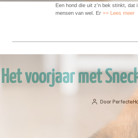
Een hond die uit z’n bek stinkt, dat
mensen van wel. Er
>> Lees meer
Het voorjaar met Snec
Door
PerfecteHo
Berichtauteur