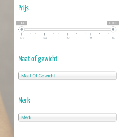
Prijs
€ 139
€ 160
139
144
150
155
160
Maat of gewicht
Maat Of Gewicht
Merk
Merk