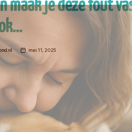
an maak je deze fout va
ok…
nd.nl
mei 11, 2025
Berichtdatum