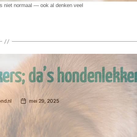
 is niet normaal — ook al denken veel
kers; da’s hondenlekke
nd.nl
mei 29, 2025
Berichtdatum