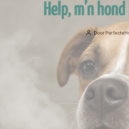
Help, m’n hond 
Door
PerfecteHo
Berichtauteur