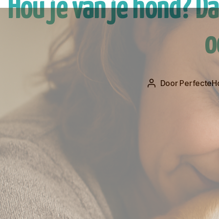
Hou je van je hond? D
o
Door
PerfecteHo
Berichtauteur