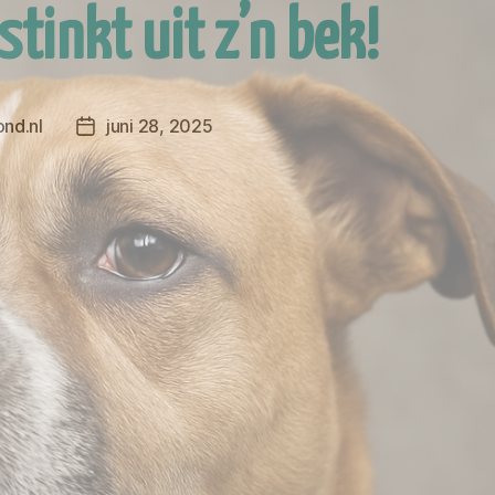
stinkt uit z’n bek!
nd.nl
juni 28, 2025
Berichtdatum