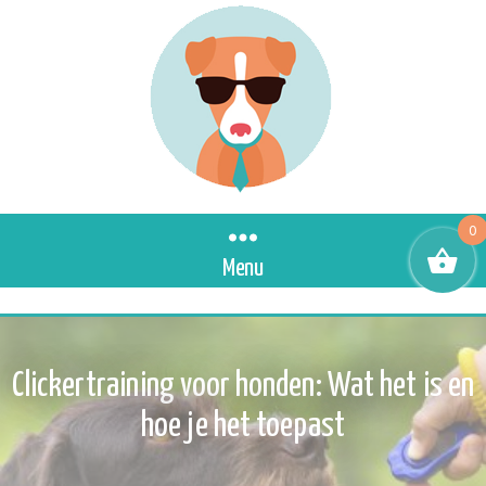
0
Menu
Clickertraining voor honden: Wat het is en
hoe je het toepast