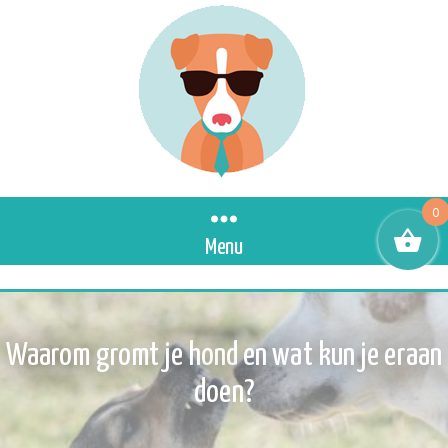
0
Menu
Waarom gromt je hond en wat kun je eraan
doen?