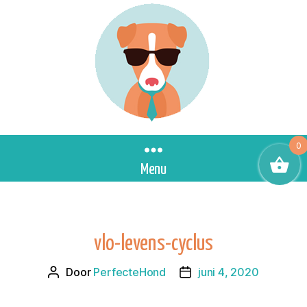
0
Menu
vlo-levens-cyclus
Door
PerfecteHond
juni 4, 2020
Berichtauteur
Berichtdatum