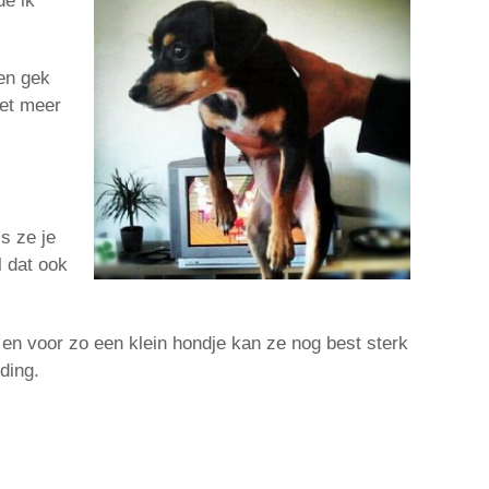
de ik
 en gek
iet meer
s ze je
l dat ook
 en voor zo een klein hondje kan ze nog best sterk
 ding.