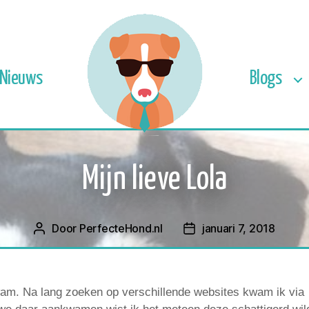
Nieuws
Blogs
Mijn lieve Lola
Door
PerfecteHond.nl
januari 7, 2018
Berichtauteur
Berichtdatum
kwam. Na lang zoeken op verschillende websites kwam ik via