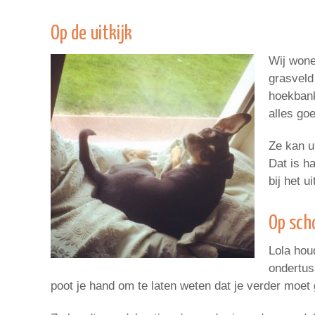
Op de uitkijk
Wij wone
grasveld
hoekbank
alles go
Ze kan u
Dat is h
bij het u
Op sch
Lola houd
ondertus
poot je hand om te laten weten dat je verder moet