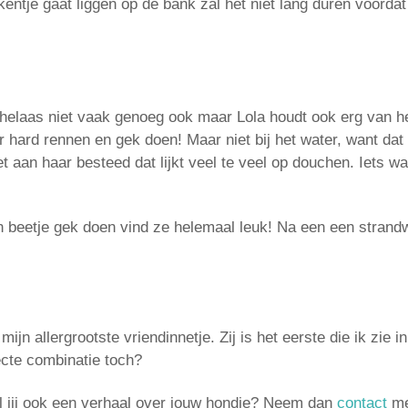
entje gaat liggen op de bank zal het niet lang duren voordat
elaas niet vaak genoeg ook maar Lola houdt ook erg van he
 hard rennen en gek doen! Maar niet bij het water, want dat
 aan haar besteed dat lijkt veel te veel op douchen. Iets w
beetje gek doen vind ze helemaal leuk! Na een een strandwa
ijn allergrootste vriendinnetje. Zij is het eerste die ik zie 
fecte combinatie toch?
l jij ook een verhaal over jouw hondje? Neem dan
contact
me