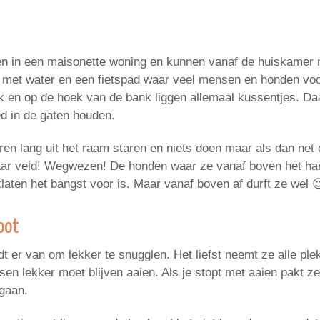
n in een maisonette woning en kunnen vanaf de huiskamer na
 met water en een fietspad waar veel mensen en honden voo
 en op de hoek van de bank liggen allemaal kussentjes. Daar 
ed in de gaten houden.
ren lang uit het raam staren en niets doen maar als dan net 
aar veld! Wegwezen! De honden waar ze vanaf boven het har
itlaten het bangst voor is. Maar vanaf boven af durft ze wel 
oot
t er van om lekker te snugglen. Het liefst neemt ze alle plek 
sen lekker moet blijven aaien. Als je stopt met aaien pakt z
 gaan.