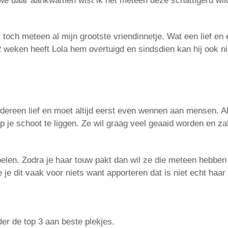
 we daar aankwamen wist ik het meteen deze schattigerd wil
toch meteen al mijn grootste vriendinnetje. Wat een lief en
 weken heeft Lola hem overtuigd en sindsdien kan hij ook n
iedereen lief en moet altijd eerst even wennen aan mensen. Al
 je schoot te liggen. Ze wil graag veel geaaid worden en za
spelen. Zodra je haar touw pakt dan wil ze die meteen hebben
e je dit vaak voor niets want apporteren dat is niet echt haar
er de top 3 aan beste plekjes.