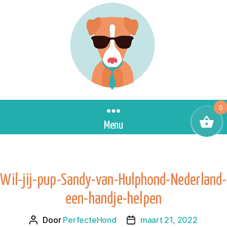
0
Menu
Wil-jij-pup-Sandy-van-Hulphond-Nederland-
een-handje-helpen
Door
PerfecteHond
maart 21, 2022
Berichtauteur
Berichtdatum