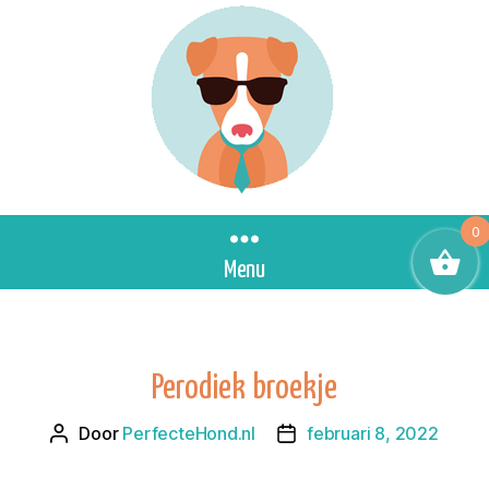
0
Menu
Perodiek broekje
Door
PerfecteHond.nl
februari 8, 2022
Berichtauteur
Berichtdatum