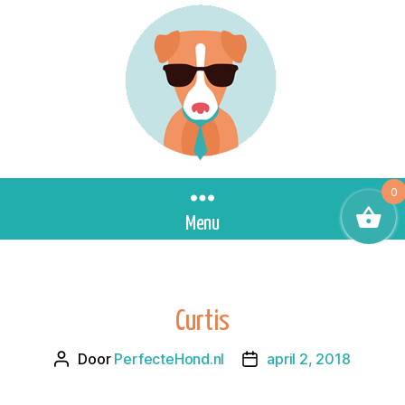
0
Menu
Curtis
Door
PerfecteHond.nl
april 2, 2018
Berichtauteur
Berichtdatum