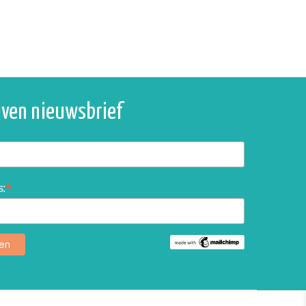
ijven nieuwsbrief
*
s: