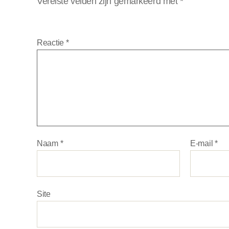
Vereiste velden zijn gemarkeerd met
*
Reactie
*
Naam
*
E-mail
*
Site