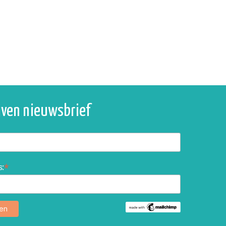
ijven nieuwsbrief
*
s: