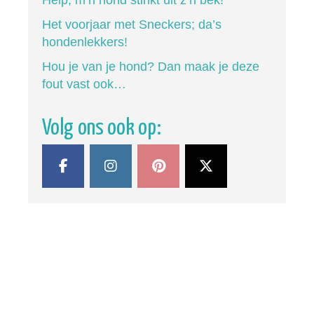
Help, m’n hond stinkt uit z’n bek!
Het voorjaar met Sneckers; da’s
hondenlekkers!
Hou je van je hond? Dan maak je deze
fout vast ook…
Volg ons ook op: