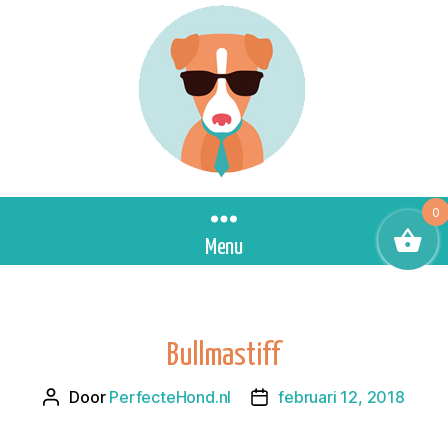
0
Menu
Bullmastiff
Door
PerfecteHond.nl
februari 12, 2018
Berichtauteur
Berichtdatum