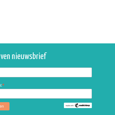
ijven nieuwsbrief
*
s: