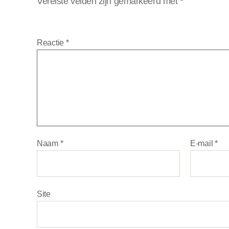
Vereiste velden zijn gemarkeerd met
*
Reactie
*
Naam
*
E-mail
*
Site