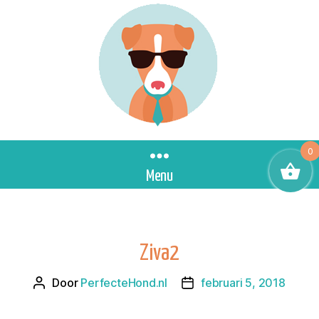
0
Menu
Ziva2
Door
PerfecteHond.nl
februari 5, 2018
Berichtauteur
Berichtdatum