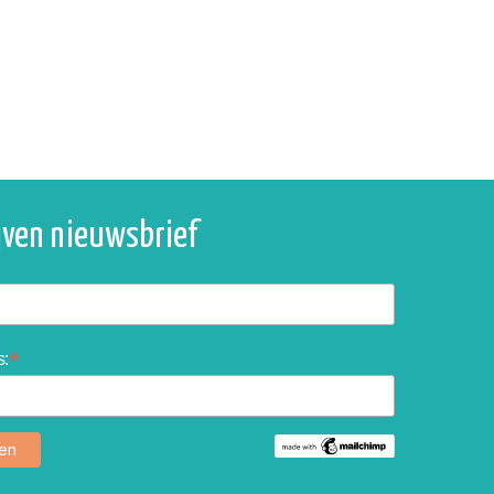
ijven nieuwsbrief
*
s: