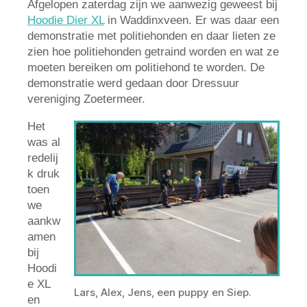
Afgelopen zaterdag zijn we aanwezig geweest bij
Hoodie Dier XL
in Waddinxveen. Er was daar een
demonstratie met politiehonden en daar lieten ze
zien hoe politiehonden getraind worden en wat ze
moeten bereiken om politiehond te worden. De
demonstratie werd gedaan door Dressuur
vereniging Zoetermeer.
Het
was al
redelij
k druk
toen
we
aankw
amen
bij
Hoodi
e XL
Lars, Alex, Jens, een puppy en Siep.
en