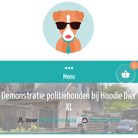
0
Menu
Demonstratie politiehonden bij Hoodie Dier
XL
Door
PerfecteHond.nl
mei 15, 2018
Berichtauteur
Berichtdatum