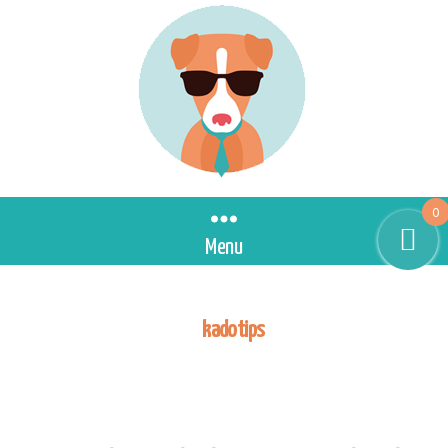
0
Menu
Tag:
kadotips