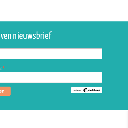
ijven nieuwsbrief
*
s: