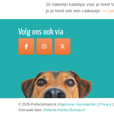
10 Valentijn kadotips voor je hond V
je je hond ook een cadeautje
>> Lee
Volg ons ook via
©
2026 Perfectehond.nl
|
Algemene Voorwaarden
|
Privacy
Gemaakt door:
Website-Advies-Bureau.nl